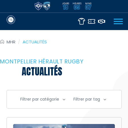
JOURS
HEURES
MINS
VS
18
09
07
MHR
/
ACTUALITÉS
MONTPELLIER HÉRAULT RUGBY
ACTUALITÉS
Filtrer par catégorie
Filtrer par tag