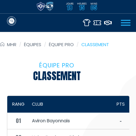
JOURS
HEURES
MINS
VS
18
15
05
MHR
/
ÉQUIPES
/
ÉQUIPE PRO
/
CLASSEMENT
ÉQUIPE PRO
CLASSEMENT
RANG
CLUB
P
TS
01
-
Aviron Bayonnais