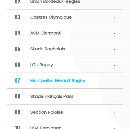
02
-
Union Bordeaux-Bègles
03
-
Castres Olympique
04
-
ASM Clermont
05
-
Stade Rochelais
06
-
LOU Rugby
07
-
Montpellier Hérault Rugby
08
-
Stade Français Paris
09
-
Section Paloise
10
-
USA Perpignan