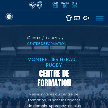
JOURS
HEURES
MINS
VS
21
13
02
MHR
/
ÉQUIPES
/
CENTRE DE FORMATION
MONTPELLIER HÉRAULT
RUGBY
CENTRE DE
FORMATION
Pensionnaires du centre de
formation, ils sont les talents
de demain. Apprenez-en plus