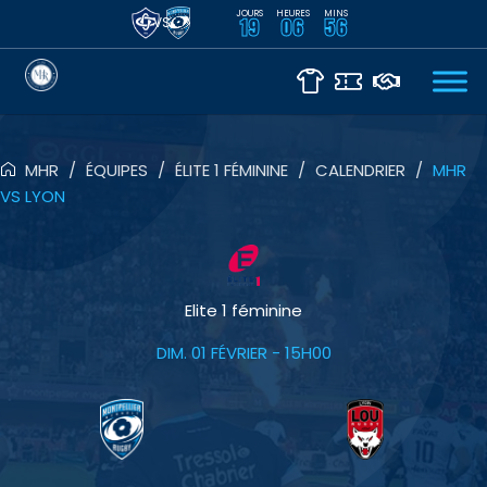
JOURS
HEURES
MINS
VS
19
06
56
MHR
/
ÉQUIPES
/
ÉLITE 1 FÉMININE
/
CALENDRIER
/
MHR
VS LYON
Elite 1 féminine
DIM. 01 FÉVRIER
- 15H00