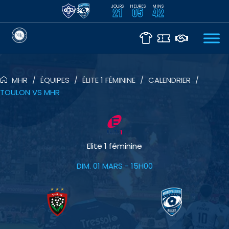
JOURS
HEURES
MINS
VS
21
05
42
MHR
/
ÉQUIPES
/
ÉLITE 1 FÉMININE
/
CALENDRIER
/
TOULON VS MHR
Elite 1 féminine
DIM. 01 MARS
- 15H00