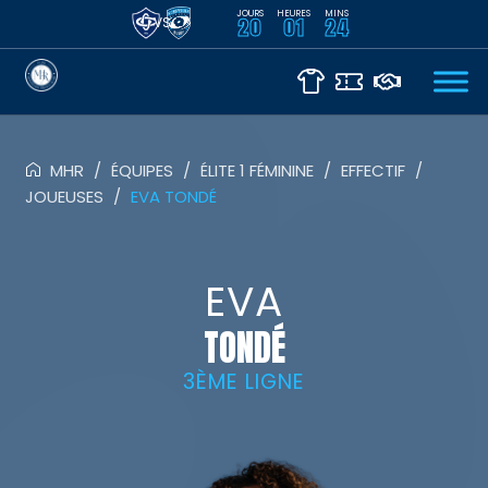
JOURS
HEURES
MINS
VS
20
01
24
MHR
/
ÉQUIPES
/
ÉLITE 1 FÉMININE
/
EFFECTIF
/
JOUEUSES
/
EVA TONDÉ
EVA
TONDÉ
3ÈME LIGNE