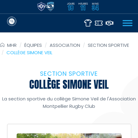
JOURS
HEURES
MINS
VS
18
11
34
MHR
/
ÉQUIPES
/
ASSOCIATION
/
SECTION SPORTIVE
/
COLLÈGE SIMONE VEIL
SECTION SPORTIVE
COLLÈGE SIMONE VEIL
La section sportive du collège Simone Veil de l'Association
Montpellier Rugby Club