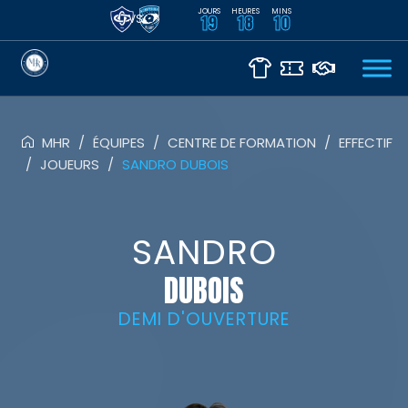
JOURS
HEURES
MINS
VS
19
18
10
MHR
/
ÉQUIPES
/
CENTRE DE FORMATION
/
EFFECTIF
/
JOUEURS
/
SANDRO DUBOIS
SANDRO
DUBOIS
DEMI D'OUVERTURE