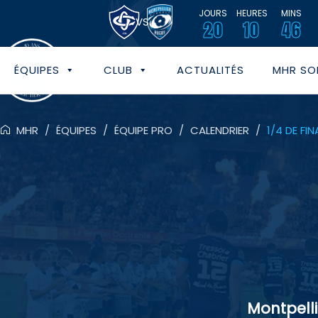
JOURS
HEURES
MINS
VS
20
10
46
ÉQUIPES
CLUB
ACTUALITÉS
MHR SOL
MHR
/
ÉQUIPES
/
ÉQUIPE PRO
/
CALENDRIER
/
1/4 DE FI
Montpelli