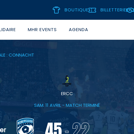
BOUTIQUE
BILLETTERIE
IDAIRE
MHR EVENTS
AGENDA
NALE : CONNACHT
ERCC
SAM. 11 AVRIL
- MATCH TERMINÉ
45
22
-
er