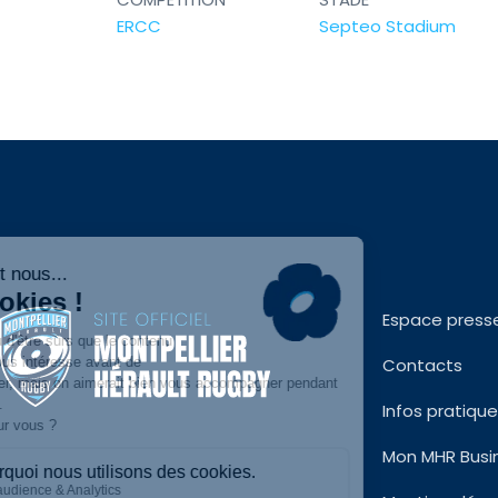
ERCC
Septeo Stadium
Espace press
Contacts
Infos pratiqu
Mon MHR Busi