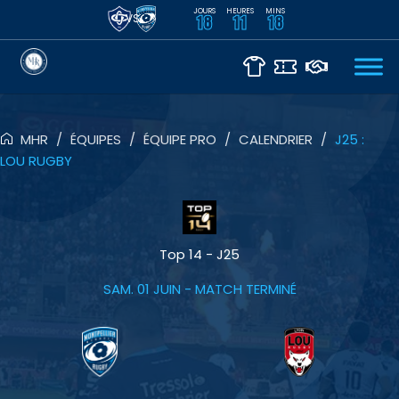
JOURS
HEURES
MINS
VS
18
11
18
MHR
/
ÉQUIPES
/
ÉQUIPE PRO
/
CALENDRIER
/
J25 :
LOU RUGBY
Top 14 - J25
SAM. 01 JUIN
- MATCH TERMINÉ