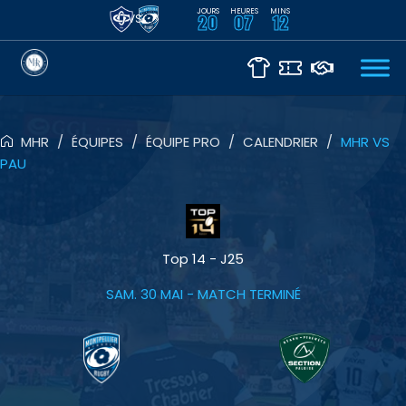
JOURS
HEURES
MINS
VS
20
07
12
MHR
/
ÉQUIPES
/
ÉQUIPE PRO
/
CALENDRIER
/
MHR VS
PAU
Top 14 - J25
SAM. 30 MAI
- MATCH TERMINÉ