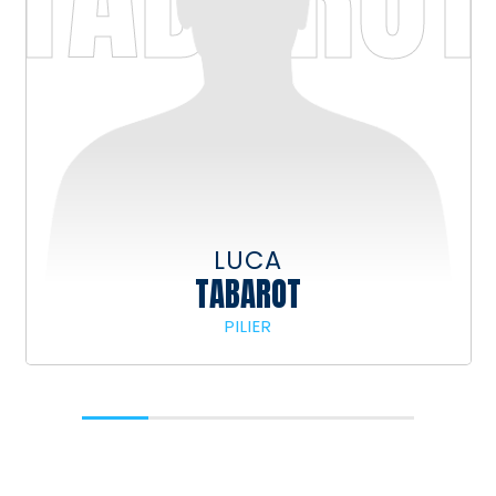
LUCA
TABAROT
187
117
PILIER