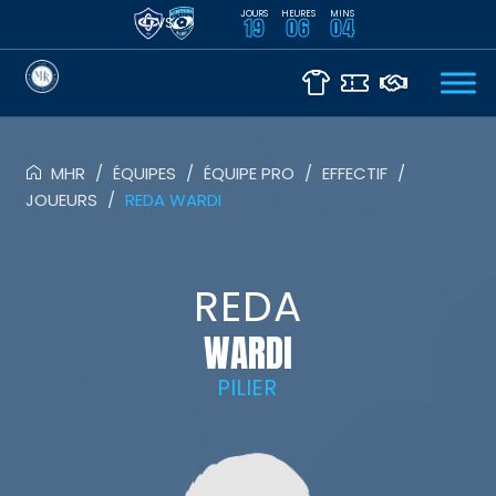
JOURS
HEURES
MINS
VS
19
06
04
MHR
/
ÉQUIPES
/
ÉQUIPE PRO
/
EFFECTIF
/
JOUEURS
/
REDA WARDI
REDA
WARDI
PILIER