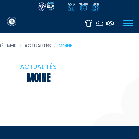
JOURS
HEURES
MINS
VS
21
03
26
MHR
/
ACTUALITÉS
/
MOINE
ACTUALITÉS
MOINE