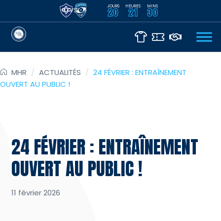
JOURS
HEURES
MINS
VS
20
21
30
MHR
/
ACTUALITÉS
/
24 FÉVRIER : ENTRAÎNEMENT
OUVERT AU PUBLIC !
24 FÉVRIER : ENTRAÎNEMENT
OUVERT AU PUBLIC !
11 février 2026