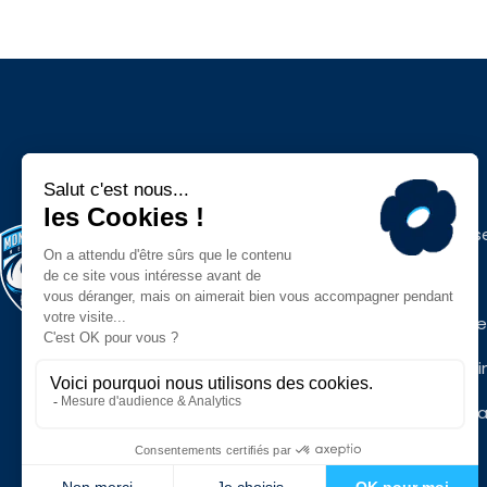
Espace press
Contacts
Infos pratiqu
Mon MHR Busi
Mentions léga