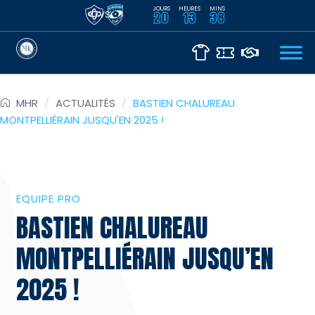
JOURS
HEURES
MINS
VS
20
13
38
MHR
/
ACTUALITÉS
/
BASTIEN CHALUREAU
MONTPELLIÉRAIN JUSQU'EN 2025 !
EQUIPE PRO
BASTIEN CHALUREAU
MONTPELLIÉRAIN JUSQU’EN
2025 !