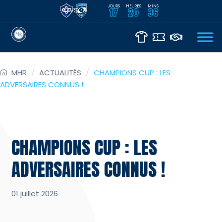
JOURS
HEURES
MINS
VS
17
20
36
MHR
/
ACTUALITÉS
/
CHAMPIONS CUP : LES
ADVERSAIRES CONNUS !
CHAMPIONS CUP : LES
ADVERSAIRES CONNUS !
01 juillet 2026