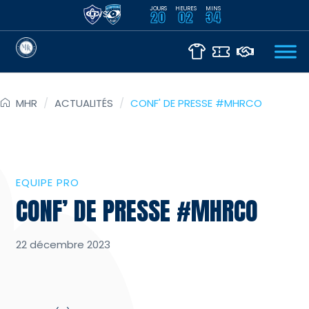
JOURS
HEURES
MINS
VS
20
02
34
MHR
/
ACTUALITÉS
/
CONF' DE PRESSE #MHRCO
EQUIPE PRO
CONF’ DE PRESSE #MHRCO
22 décembre 2023