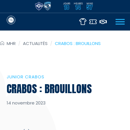
JOURS
HEURES
MINS
VS
18
14
57
MHR
/
ACTUALITÉS
/
CRABOS : BROUILLONS
JUNIOR CRABOS
CRABOS : BROUILLONS
14 novembre 2023