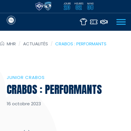
JOURS
HEURES
MINS
VS
20
02
08
MHR
/
ACTUALITÉS
/
CRABOS : PERFORMANTS
JUNIOR CRABOS
CRABOS : PERFORMANTS
16 octobre 2023