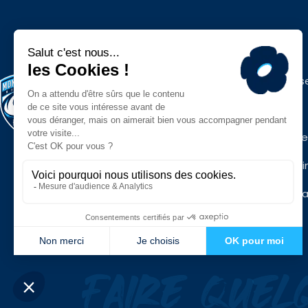
Espace press
Contacts
Infos pratiqu
Mon MHR Busi
Mentions léga