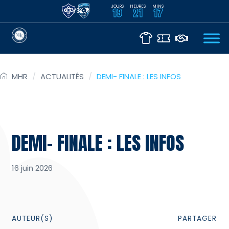
JOURS
HEURES
MINS
VS
19
21
17
MHR
/
ACTUALITÉS
/
DEMI- FINALE : LES INFOS
DEMI- FINALE : LES INFOS
16 juin 2026
AUTEUR(S)
PARTAGER