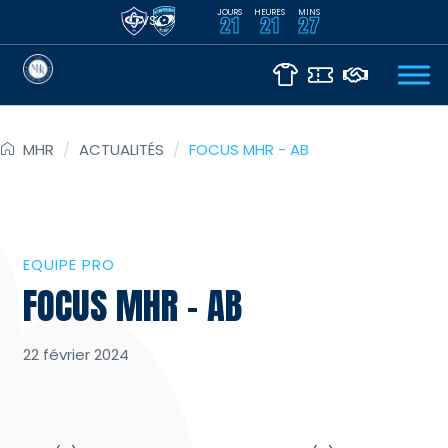
JOURS
HEURES
MINS
VS
21
21
27
MHR
/
ACTUALITÉS
/
FOCUS MHR - AB
EQUIPE PRO
FOCUS MHR – AB
22 février 2024