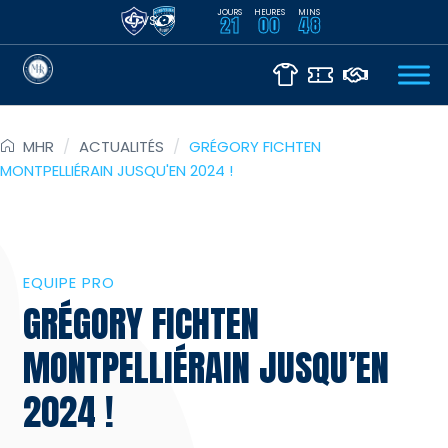
JOURS
HEURES
MINS
VS
21
00
48
MHR
/
ACTUALITÉS
/
GRÉGORY FICHTEN
MONTPELLIÉRAIN JUSQU'EN 2024 !
EQUIPE PRO
GRÉGORY FICHTEN
MONTPELLIÉRAIN JUSQU’EN
2024 !