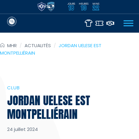
JOURS
HEURES
MINS
VS
18
10
22
MHR
/
ACTUALITÉS
/
JORDAN UELESE EST
MONTPELLIÉRAIN
CLUB
JORDAN UELESE EST
MONTPELLIÉRAIN
24 juillet 2024