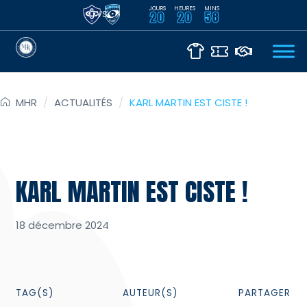
JOURS
HEURES
MINS
VS
20
20
58
MHR
/
ACTUALITÉS
/
KARL MARTIN EST CISTE !
KARL MARTIN EST CISTE !
18 décembre 2024
TAG(S)
AUTEUR(S)
PARTAGER