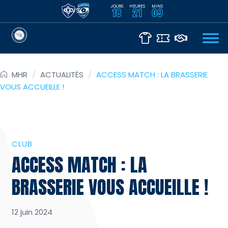
JOURS
HEURES
MINS
VS
18
21
09
MHR
/
ACTUALITÉS
/
ACCESS MATCH : LA BRASSERIE
VOUS ACCUEILLE !
CLUB
ACCESS MATCH : LA
BRASSERIE VOUS ACCUEILLE !
12 juin 2024