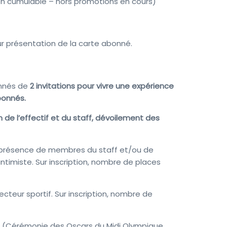
e non cumulable – hors promotions en cours)
sur présentation de la carte abonné.
onnés de
2 invitations pour vivre une expérience
bonnés.
 de l’effectif et du staff, dévoilement des
présence de membres du staff et/ou de
timiste. Sur inscription, nombre de places
secteur sportif. Sur inscription, nombre de
R
(Cérémonie des Oscars du Midi Olympique,