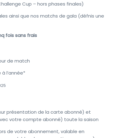
hallenge Cup – hors phases finales)
les ainsi que nos matchs de gala (défnis une
nq fois
sans frais
jour de match
e à l’année*
025
ur présentation de la carte abonné) et
vec votre compte abonné) toute la saison
lors de votre abonnement, valable en