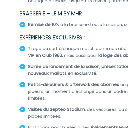
boutique officielle, jusqu’au 28 février. (Offr
BRASSERIE – LE M BY MHR :
Remise
de 10%
à la brasserie toute la saison, 
EXPÉRIENCES EXCLUSIVES :
Tirage au sort à chaque match parmi nos ab
VIP en Club 1986
, mais aussi pour
la loge des a
Soirée de lancement de la saison, présentation
nouveaux maillots en exclusivité.
Petits-déjeuners & afterwork des abonnés
en 
joueurs, un moment d’échange dans un cadre in
limitées.
Visites du Septeo Stadium
, des vestiaires, du 
places limitées.
Invitations ponctuelles à des
événements MH