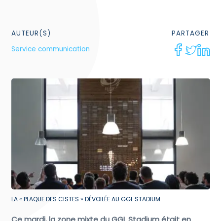
AUTEUR(S)
PARTAGER
Service communication
LA « PLAQUE DES CISTES » DÉVOILÉE AU GGL STADIUM
Ce mardi, la zone mixte du GGL Stadium était en