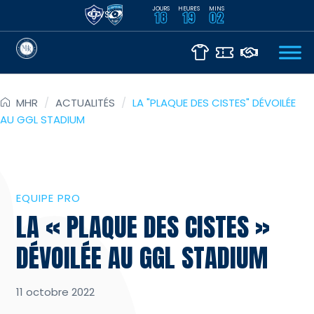
JOURS
HEURES
MINS
VS
18
19
02
MHR
/
ACTUALITÉS
/
LA "PLAQUE DES CISTES" DÉVOILÉE
AU GGL STADIUM
EQUIPE PRO
LA « PLAQUE DES CISTES »
DÉVOILÉE AU GGL STADIUM
11 octobre 2022