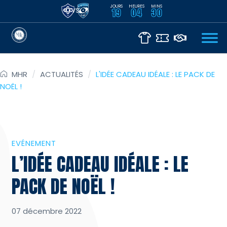
JOURS
HEURES
MINS
VS
19
04
30
MHR
/
ACTUALITÉS
/
L'IDÉE CADEAU IDÉALE : LE PACK DE
NOËL !
EVÉNEMENT
L’IDÉE CADEAU IDÉALE : LE
PACK DE NOËL !
07 décembre 2022