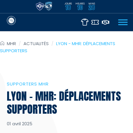
JOURS
HEURES
MINS
VS
18
10
28
MHR
/
ACTUALITÉS
/
LYON - MHR: DÉPLACEMENTS
SUPPORTERS
SUPPORTERS MHR
LYON – MHR: DÉPLACEMENTS
SUPPORTERS
01 avril 2025