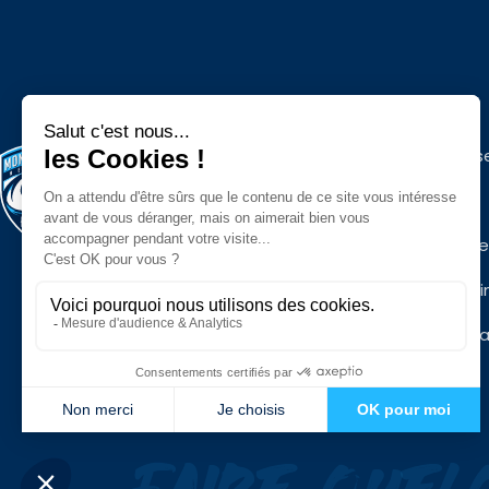
Espace press
Contacts
Infos pratiqu
Mon MHR Busi
Mentions léga