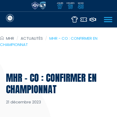
JOURS
HEURES
MINS
VS
17
16
43
MHR
/
ACTUALITÉS
/
MHR - CO : CONFIRMER EN
CHAMPIONNAT
MHR – CO : CONFIRMER EN
CHAMPIONNAT
21 décembre 2023