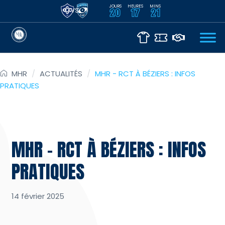
JOURS
HEURES
MINS
VS
20
17
21
MHR
/
ACTUALITÉS
/
MHR - RCT À BÉZIERS : INFOS
PRATIQUES
MHR – RCT À BÉZIERS : INFOS
PRATIQUES
14 février 2025