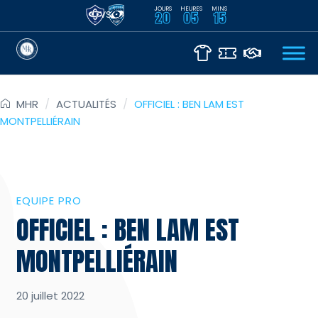
JOURS
HEURES
MINS
VS
20
05
15
MHR
/
ACTUALITÉS
/
OFFICIEL : BEN LAM EST
MONTPELLIÉRAIN
EQUIPE PRO
OFFICIEL : BEN LAM EST
MONTPELLIÉRAIN
20 juillet 2022