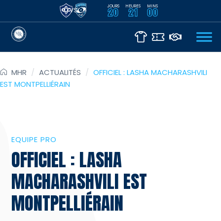
JOURS
HEURES
MINS
VS
20
21
00
MHR
/
ACTUALITÉS
/
OFFICIEL : LASHA MACHARASHVILI
EST MONTPELLIÉRAIN
EQUIPE PRO
OFFICIEL : LASHA
MACHARASHVILI EST
MONTPELLIÉRAIN