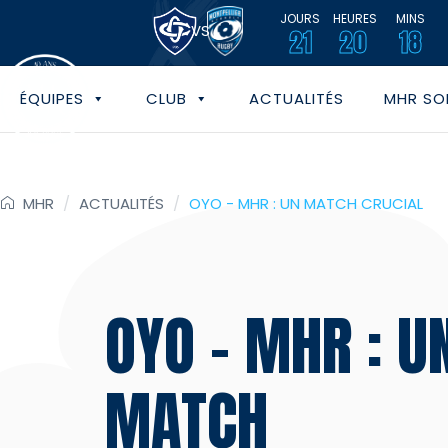
JOURS
HEURES
MINS
VS
21
20
18
ÉQUIPES
CLUB
ACTUALITÉS
MHR SOL
MHR
/
ACTUALITÉS
/
OYO - MHR : UN MATCH CRUCIAL
OYO – MHR : U
MATCH