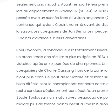
seulement cinq matchs. Ayant remporté leur premier
lors du déplacement au Racing 92 (20-44), le MHR
passée avec un succès face à l’Aviron Bayonnais (2
confiance qui revient à point nommé avant de disp
la saison. Les coéquipiers de Jan Serfontein peu
11 points d’avance sur leurs adversaires.
Pour Oyonnax, la dynamique est totalement invers
un promu mais des résultats plus mitigés en 2024. E
victoires après onze journées de championnat. Un dé
coéquipiers de Charlie Cassang, hors de la zone ro
n’ont plus connu le goût de la victoire et restent s
bilan difficile tant le championnat est serré cett
reste sur deux déplacement consécutifs, un premie
Stade Toulousain, un match avec beaucoup de points
malgré plus de trente points inscrit à Ernest Wallon