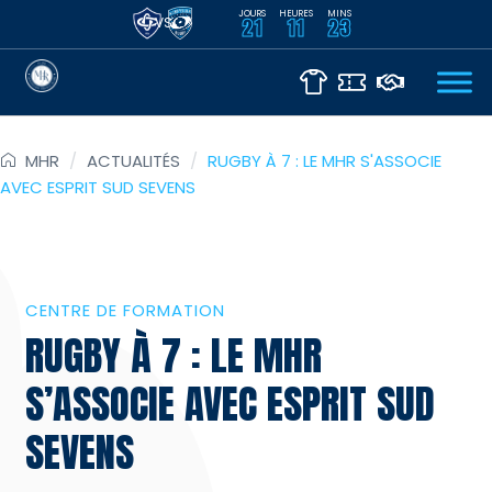
JOURS
HEURES
MINS
VS
21
11
23
MHR
/
ACTUALITÉS
/
RUGBY À 7 : LE MHR S'ASSOCIE
AVEC ESPRIT SUD SEVENS
CENTRE DE FORMATION
RUGBY À 7 : LE MHR
S’ASSOCIE AVEC ESPRIT SUD
SEVENS