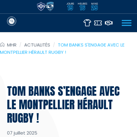
JOURS
HEURES
MINS
VS
19
16
29
MHR
/
ACTUALITÉS
/
TOM BANKS S'ENGAGE AVEC LE
MONTPELLIER HÉRAULT RUGBY !
TOM BANKS S’ENGAGE AVEC
LE MONTPELLIER HÉRAULT
RUGBY !
07 juillet 2025