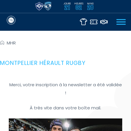
JOURS
HEURES
MINS
VS
21
02
28
MHR
MONTPELLIER HÉRAULT RUGBY
Merci, votre inscription à la newsletter a été validée
!
À très vite dans votre boîte mail.