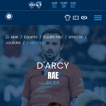
JOURS
HEURES
MINS
VS
18
15
07
MHR
/
ÉQUIPES
/
ÉQUIPE PRO
/
EFFECTIF
/
JOUEURS
/
D’ARCY RAE
D'ARCY
RAE
PILIER