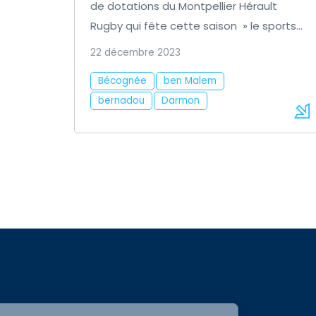
de dotations du Montpellier Hérault
Rugby qui fête cette saison » le sports
dans tous ses états » à quelques mois
22 décembre 2023
de Paris 2024.
Bécognée
ben Malem
bernadou
Darmon