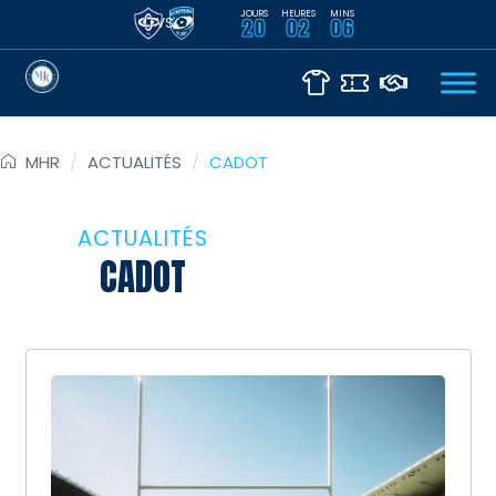
JOURS
HEURES
MINS
VS
20
02
06
MHR
/
ACTUALITÉS
/
CADOT
ACTUALITÉS
CADOT