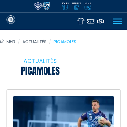
JOURS
HEURES
MINS
VS
18
17
02
MHR
/
ACTUALITÉS
/
PICAMOLES
ACTUALITÉS
PICAMOLES