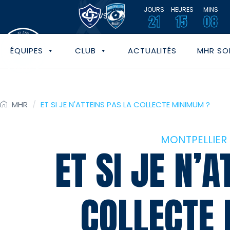
JOURS
HEURES
MINS
VS
21
15
08
ÉQUIPES
CLUB
ACTUALITÉS
MHR SOL
MHR
/
ET SI JE N'ATTEINS PAS LA COLLECTE MINIMUM ?
MONTPELLIER
ET SI JE N’A
COLLECTE