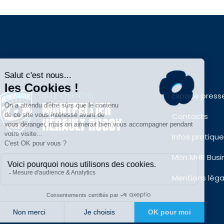
Espace press
Contacts
Infos pratiqu
Mon MHR Busi
Mentions léga