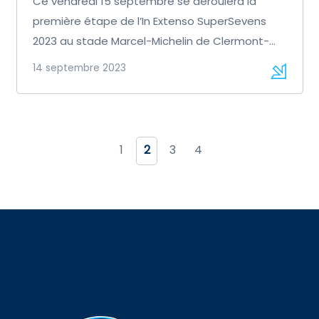
Ce vendredi 15 septembre se déroulera la
première étape de l’In Extenso SuperSevens
2023 au stade Marcel-Michelin de Clermont-
Ferrand. Nos […]
14 septembre 2023
1
2
3
4