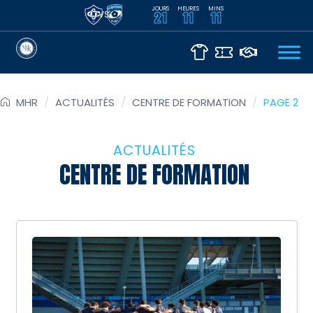
JOURS
HEURES
MINS
VS
21
11
11
MHR
/
ACTUALITÉS
/
CENTRE DE FORMATION
/
PAGE 2
ACTUALITÉS
CENTRE DE FORMATION